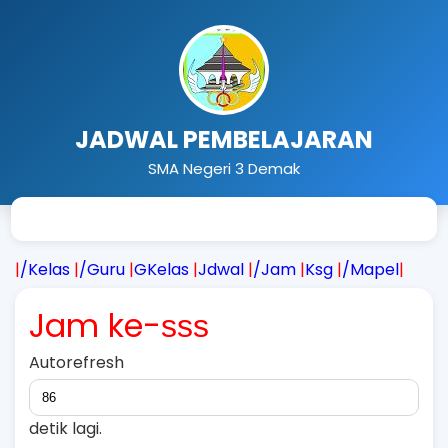
JADWAL PEMBELAJARAN
SMA Negeri 3 Demak
|
/Kelas
|
/Guru
|
GKelas
|
Jdwal
|
/Jam
|
Ksg
|
/Mapel
|
Jam ke-
sss
Autorefresh
detik lagi.