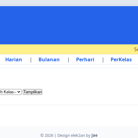
Sel
Harian
|
Bulanan
|
Perhari
|
PerKelas
© 2026 | Design elek2an by
Jae