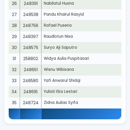
26
248391
Nabilatul Husna
27
248538
Pandu Khairul Rasyid
28
248756
Rafael Puserio
29
248397
Raudlotun Nisa
30
248575
Suryo Aji Saputro
31
258802
Widya Aulia Puspitasari
32
248651
Wisnu Wibisana
33
248580
Yafi Anwarul Shidqi
34
248616
Yuliati Eka Lestari
35
248724
Zidna Aulias Syifa