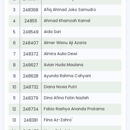
3
248368
Afiq Ahmad Joko Samudro
4
248511
Ahmad Khamzah Kamal
5
248549
Aida Sari
6
248407
Almer Wisnu Aji Azaria
7
248372
Almira Aulia Dewi
8
248627
Avian Huda Maulana
9
248628
Ayunda Rahma Cahyani
10
248732
Diana Novia Putri
11
248379
Dina Afina Fatin Nazlah
12
248734
Fabio Rashya Ananda Pratama
13
248381
Fiina Az-Zahro'