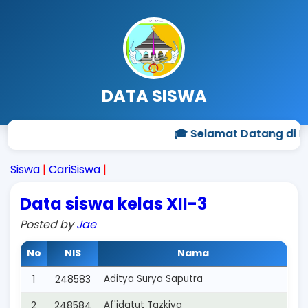
DATA SISWA
🎓 Selamat Datang di P
Siswa
|
CariSiswa
|
Data siswa kelas XII-3
Posted by
Jae
No
NIS
Nama
1
248583
Aditya Surya Saputra
2
248584
Af'idatut Tazkiya