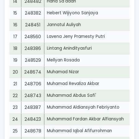
14
248482
Hana Sa'adah
15
248382
Hebert Wijiyono Sanjaya
16
248451
Jannatul Auliyah
17
248560
Lavena Jeny Pramesty Putri
18
248386
Lintang Anindityasfuri
19
248529
Mellyan Rosada
20
248674
Muhamad Nizar
21
248706
Muhamad Revaliza Akbar
22
248743
Muhammad Abdus Safi'
23
248387
Muhammad Aldiansyah Febriyanto
24
248423
Muhammad Fardan Akbar Alfiansyah
25
248678
Muhammad Iqbal Afifurrohman