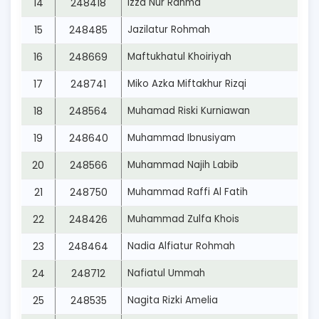
14
248418
Izza Nur Rahma
15
248485
Jazilatur Rohmah
16
248669
Maftukhatul Khoiriyah
17
248741
Miko Azka Miftakhur Rizqi
18
248564
Muhamad Riski Kurniawan
19
248640
Muhammad Ibnusiyam
20
248566
Muhammad Najih Labib
21
248750
Muhammad Raffi Al Fatih
22
248426
Muhammad Zulfa Khois
23
248464
Nadia Alfiatur Rohmah
24
248712
Nafiatul Ummah
25
248535
Nagita Rizki Amelia