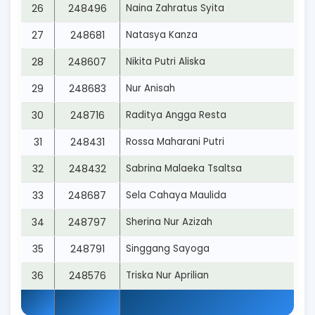
26
248496
Naina Zahratus Syita
27
248681
Natasya Kanza
28
248607
Nikita Putri Aliska
29
248683
Nur Anisah
30
248716
Raditya Angga Resta
31
248431
Rossa Maharani Putri
32
248432
Sabrina Malaeka Tsaltsa
33
248687
Sela Cahaya Maulida
34
248797
Sherina Nur Azizah
35
248791
Singgang Sayoga
36
248576
Triska Nur Aprilian