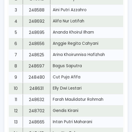
3
248588
Aini Putri Azzahro
4
248692
Alifa Nur Latifah
5
248695
Ananda Khoirul Ilham
6
248656
Anggie Regita Cahyani
7
248625
Arina Khoirunnisa Hafizhah
8
248697
Bagus Saputra
9
248480
Cut Puja Afifa
10
248631
Elly Dwi Lestari
11
248632
Farah Maulidatur Rohmah
12
248702
Gendis Kirani
13
248665
Intan Putri Maharani