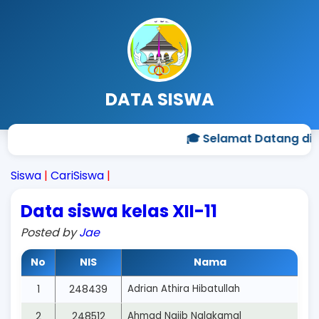
DATA SISWA
🎓 Selamat Datang di P
Siswa
|
CariSiswa
|
Data siswa kelas XII-11
Posted by
Jae
No
NIS
Nama
1
248439
Adrian Athira Hibatullah
2
248512
Ahmad Najib Nalakamal