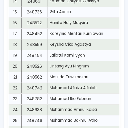
14
248661
Fatimah Chilyatuzzakiyya
15
248736
Gita Aprilia
16
248522
Hanifa Holy Maqvira
17
248452
Kareynia Mentari Kurniawan
18
248559
Keysha Cika Agastya
19
248454
Lailatul Kamiliyyah
20
248526
Lintang Ayu Ningrum
21
248562
Maulida Triwulansari
22
248742
Muhamad Afaizu Alfalah
23
248782
Muhamad Rio Febrian
24
248638
Muhammad Amirul Kaisa
25
248746
Muhammad Bakhrul Atho'