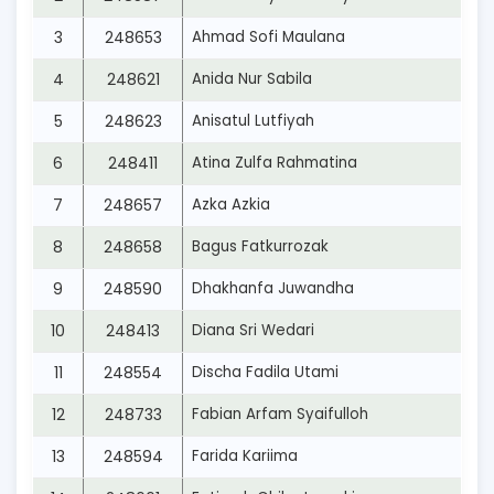
3
248653
Ahmad Sofi Maulana
4
248621
Anida Nur Sabila
5
248623
Anisatul Lutfiyah
6
248411
Atina Zulfa Rahmatina
7
248657
Azka Azkia
8
248658
Bagus Fatkurrozak
9
248590
Dhakhanfa Juwandha
10
248413
Diana Sri Wedari
11
248554
Discha Fadila Utami
12
248733
Fabian Arfam Syaifulloh
13
248594
Farida Kariima