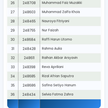
26
248708
Muhammad Faiz Muzakki
27
248603
Muhammad Zalfa Khois
28
248465
Nauroya Fitriyani
29
248755
Nur Faizah
30
248684
Raffi Harun Utomo
31
248428
Rahma Aulia
32
248611
Raihan Akbar Arsyavin
33
248398
Reva Apriliani
34
248685
Rizal Afrian Saputra
35
248686
Safina Setiyo Hanum
36
248434
Selvia Fatma Zahra