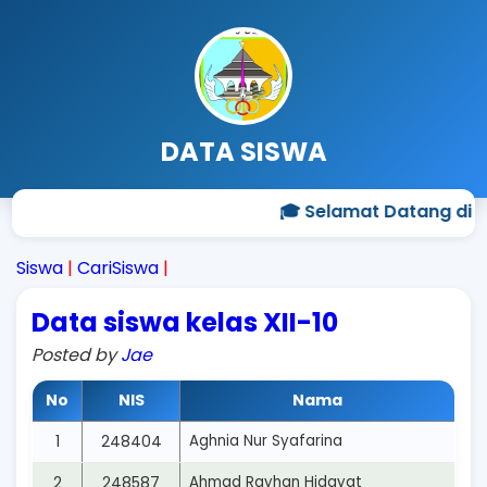
DATA SISWA
🎓 Selamat Datang di P
Siswa
|
CariSiswa
|
Data siswa kelas XII-10
Posted by
Jae
No
NIS
Nama
1
248404
Aghnia Nur Syafarina
2
248587
Ahmad Rayhan Hidayat