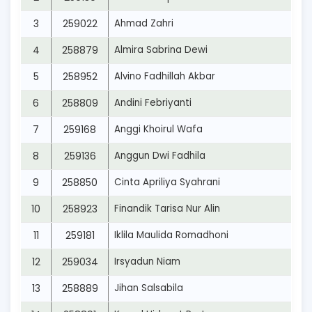
3
259022
Ahmad Zahri
4
258879
Almira Sabrina Dewi
5
258952
Alvino Fadhillah Akbar
6
258809
Andini Febriyanti
7
259168
Anggi Khoirul Wafa
8
259136
Anggun Dwi Fadhila
9
258850
Cinta Apriliya Syahrani
10
258923
Finandik Tarisa Nur Alin
11
259181
Iklila Maulida Romadhoni
12
259034
Irsyadun Niam
13
258889
Jihan Salsabila