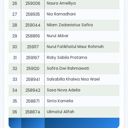
26
259006
Naura Amelliya
27
258935
Nia Ramadhani
28
259044
Nilam Zadaniatus Safira
29
258865
Nurul Akbar
30
259117
Nurul Fatikhatul Maur Rohmah
31
259197
Rizky Sabila Pratama
32
259120
Safira Dwi Rahmawati
33
258941
Salsabilla Khalwa Nisa Wael
34
258942
Sasa Nova Adelia
35
258871
Sinta Kamelia
36
258874
Ulimatul Alifah