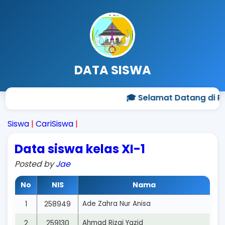
DATA SISWA
🎓 Selamat Datang di Pr
Siswa
|
CariSiswa
|
Data siswa kelas XI-1
Posted by
Jae
No
NIS
Nama
1
258949
Ade Zahra Nur Anisa
2
259130
Ahmad Rizqi Yazid