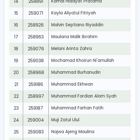
14
258891
Kamal Hidayat Pratama
15
259071
Kayla Aliyatul Fitriyah
16
258926
Malvin Septiano Riyaddin
17
258963
Maulana Malik Ibrahim
18
259076
Melani Arinta Zahra
19
259038
Mochamad Khoirun Ni'amullah
20
258968
Muhammad Burhanudin
21
259186
Muhammad Ekhwan
22
258997
Muhammad Fardian Alam Syah
23
259187
Muhammad Farhan Fatih
24
259004
Muji Zatul Ulul
25
259083
Najwa Ajeng Maulina