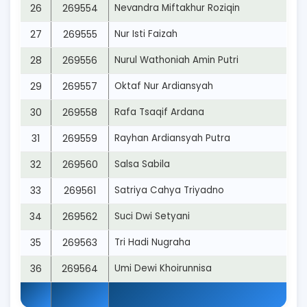
26
269554
Nevandra Miftakhur Roziqin
27
269555
Nur Isti Faizah
28
269556
Nurul Wathoniah Amin Putri
29
269557
Oktaf Nur Ardiansyah
30
269558
Rafa Tsaqif Ardana
31
269559
Rayhan Ardiansyah Putra
32
269560
Salsa Sabila
33
269561
Satriya Cahya Triyadno
34
269562
Suci Dwi Setyani
35
269563
Tri Hadi Nugraha
36
269564
Umi Dewi Khoirunnisa