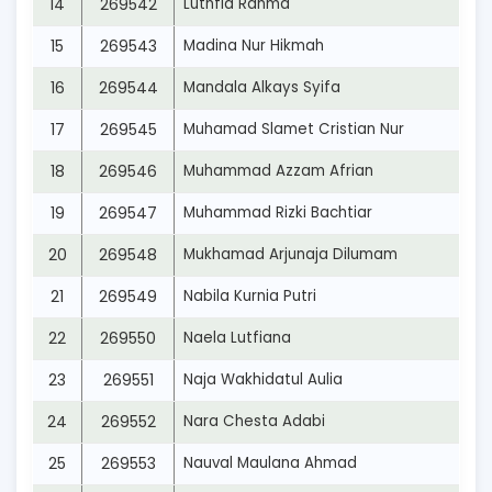
14
269542
Luthfia Rahma
15
269543
Madina Nur Hikmah
16
269544
Mandala Alkays Syifa
17
269545
Muhamad Slamet Cristian Nur
18
269546
Muhammad Azzam Afrian
19
269547
Muhammad Rizki Bachtiar
20
269548
Mukhamad Arjunaja Dilumam
21
269549
Nabila Kurnia Putri
22
269550
Naela Lutfiana
23
269551
Naja Wakhidatul Aulia
24
269552
Nara Chesta Adabi
25
269553
Nauval Maulana Ahmad