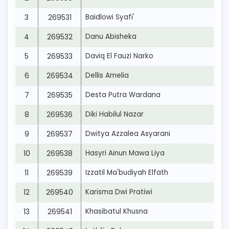
3
269531
Baidlowi Syafi'
4
269532
Danu Abisheka
5
269533
Daviq El Fauzi Narko
6
269534
Dellis Amelia
7
269535
Desta Putra Wardana
8
269536
Diki Habilul Nazar
9
269537
Dwitya Azzalea Asyarani
10
269538
Hasyri Ainun Mawa Liya
11
269539
Izzatil Ma'budiyah Elfath
12
269540
Karisma Dwi Pratiwi
13
269541
Khasibatul Khusna