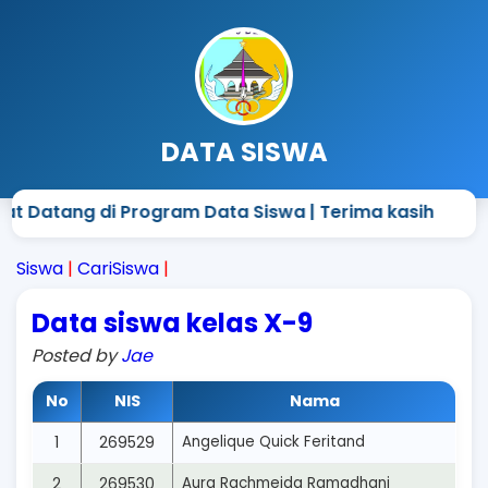
DATA SISWA
at Datang di Program Data Siswa | Terima kasih
Siswa
|
CariSiswa
|
Data siswa kelas X-9
Posted by
Jae
No
NIS
Nama
1
269529
Angelique Quick Feritand
2
269530
Aura Rachmeida Ramadhani